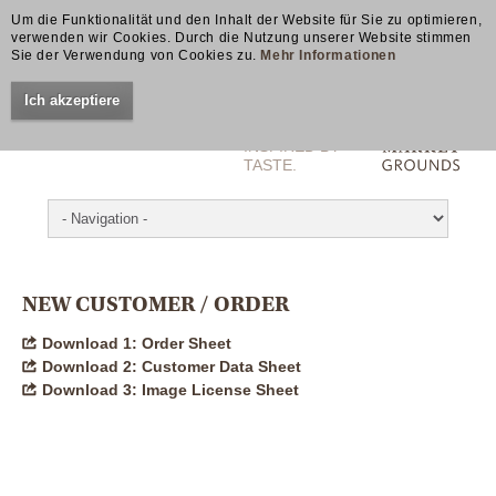
«
Um die Funktionalität und den Inhalt der Website für Sie zu optimieren,
verwenden wir Cookies. Durch die Nutzung unserer Website stimmen
Sie der Verwendung von Cookies zu.
Mehr Informationen
Ich akzeptiere
 US
INSPIRED BY
TASTE.
ance
Facts
ons
Responsibility
NEW CUSTOMER / ORDER
Download 1: Order Sheet
Download 2: Customer Data Sheet
Download 3: Image License Sheet
TISE
opment
ing